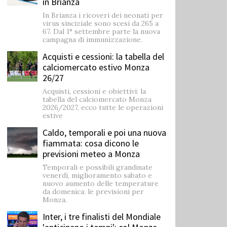
in Brianza
In Brianza i ricoveri dei neonati per
virus sinciziale sono scesi da 265 a
67. Dal 1° settembre parte la nuova
campagna di immunizzazione.
Acquisti e cessioni: la tabella del
calciomercato estivo Monza
26/27
Acquisti, cessioni e obiettivi: la
tabella del calciomercato Monza
2026/2027, ecco tutte le operazioni
estive
Caldo, temporali e poi una nuova
fiammata: cosa dicono le
previsioni meteo a Monza
Temporali e possibili grandinate
venerdì, miglioramento sabato e
nuovo aumento delle temperature
da domenica: le previsioni per
Monza.
Inter, i tre finalisti del Mondiale