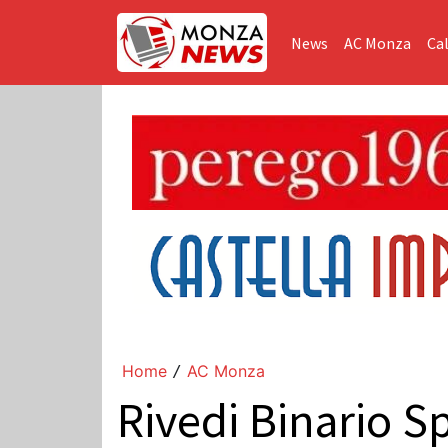
News
AC Monza
Cal
Home
AC Monza
/
Rivedi Binario S