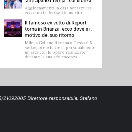
'anticipano i tempi': col Monza..
Aggiornamenti in casa nerazzurra,
ecco tutti i dettagli in merito
Il famoso ex volto di Report
torna in Brianza: ecco dove e il
motivo del suo ritorno
Milena Gabanelli torna a Desio il 5
settembre e batterà personalmente
un’asta con le opere realizzate
durante la sua adolescenza.
693/21092005 Direttore responsabile: Stefano