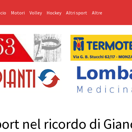
cio
Motori
Volley
Hockey
Altri sport
Altre
port nel ricordo di Gian