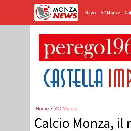
News
AC Monza
Cal
Home
AC Monza
/
Calcio Monza, il