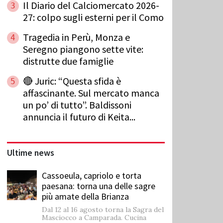
Il Diario del Calciomercato 2026-
3
27: colpo sugli esterni per il Como
Tragedia in Perù, Monza e
4
Seregno piangono sette vite:
distrutte due famiglie
🔴 Juric: “Questa sfida è
5
affascinante. Sul mercato manca
un po’ di tutto”. Baldissoni
annuncia il futuro di Keita...
Ultime news
Cassoeula, capriolo e torta
paesana: torna una delle sagre
più amate della Brianza
Dal 12 al 16 agosto torna la Sagra del
Masciocco a Camparada. Cucina