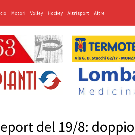
cio
Motori
Volley
Hockey
Altri sport
Altre
 report del 19/8: dopp