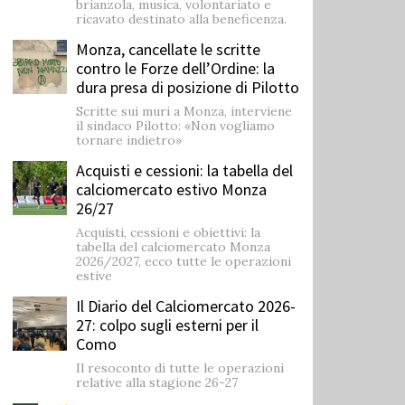
brianzola, musica, volontariato e
ricavato destinato alla beneficenza.
Monza, cancellate le scritte
contro le Forze dell’Ordine: la
dura presa di posizione di Pilotto
Scritte sui muri a Monza, interviene
il sindaco Pilotto: «Non vogliamo
tornare indietro»
Acquisti e cessioni: la tabella del
calciomercato estivo Monza
26/27
Acquisti, cessioni e obiettivi: la
tabella del calciomercato Monza
2026/2027, ecco tutte le operazioni
estive
Il Diario del Calciomercato 2026-
27: colpo sugli esterni per il
Como
Il resoconto di tutte le operazioni
relative alla stagione 26-27