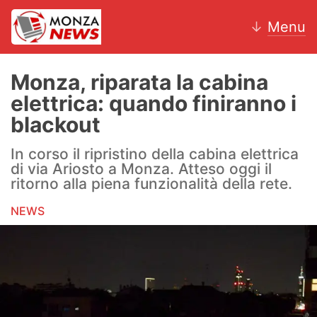
↓
Menu
Monza, riparata la cabina
elettrica: quando finiranno i
News
blackout
AC Monza
In corso il ripristino della cabina elettrica
di via Ariosto a Monza. Atteso oggi il
Calcio
ritorno alla piena funzionalità della rete.
NEWS
Motori
Volley
Hockey
Altri sport