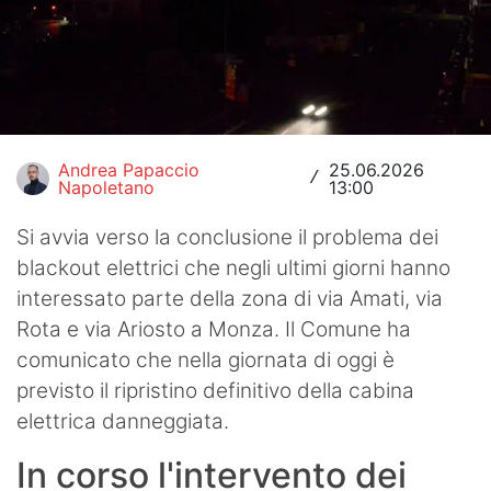
Hockey
Pallanuoto
Pallamano
Andrea Papaccio
25.06.2026
Altre
/
Napoletano
13:00
News
Si avvia verso la conclusione il problema dei
blackout elettrici che negli ultimi giorni hanno
Turismo
interessato parte della zona di via Amati, via
Eventi
Rota e via Ariosto a Monza. Il Comune ha
comunicato che nella giornata di oggi è
previsto il ripristino definitivo della cabina
elettrica danneggiata.
In corso l'intervento dei