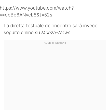
Hockey
https://www.youtube.com/watch?
v=cbBb6ANvcL8&t=52s
Pallanuoto
La diretta testuale dell’incontro sarà invece
Pallamano
seguito online su
Monza-News.
Altre
News
Turismo
Eventi