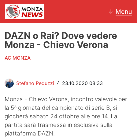
↓
Menu
DAZN o Rai? Dove vedere
Monza - Chievo Verona
News
AC MONZA
AC Monza
Calcio
Stefano Peduzzi
23.10.2020 08:33
/
Motori
Monza - Chievo Verona, incontro valevole per
Volley
la 5^ giornata del campionato di serie B, si
giocherà sabato 24 ottobre alle ore 14. La
Hockey
partita sarà trasmessa in esclusiva sulla
Altri sport
piattaforma DAZN.