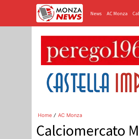
News
AC Monza
Cal
Home
AC Monza
/
Calciomercato M