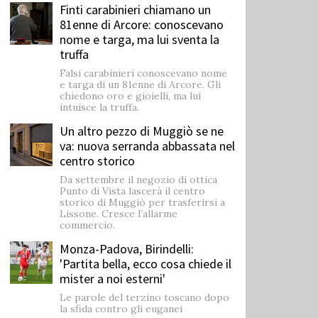
Finti carabinieri chiamano un
81enne di Arcore: conoscevano
nome e targa, ma lui sventa la
truffa
Falsi carabinieri conoscevano nome
e targa di un 81enne di Arcore. Gli
chiedono oro e gioielli, ma lui
intuisce la truffa.
Un altro pezzo di Muggiò se ne
va: nuova serranda abbassata nel
centro storico
Da settembre il negozio di ottica
Punto di Vista lascerà il centro
storico di Muggiò per trasferirsi a
Lissone. Cresce l’allarme
commercio.
Monza-Padova, Birindelli:
'Partita bella, ecco cosa chiede il
mister a noi esterni'
Le parole del terzino toscano dopo
la sfida contro gli euganei