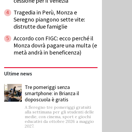
cessione per il Venezia
Tragedia in Perù, Monza e
4
Seregno piangono sette vite:
distrutte due famiglie
Accordo con FIGC: ecco perché il
5
Monza dovrà pagare una multa (e
metà andrà in beneficenza)
Ultime news
Tre pomeriggi senza
smartphone: in Brianza il
doposcuola è gratis
A Seregno tre pomeriggi gratuiti
alla settimana per gli studenti delle
medie, con cinema, sport e giochi
educativi da ottobre 2026 a maggio
2027.