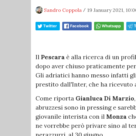
Sandro Coppola
19 January 2021, 10:0
/
Twitter
Facebook
Whatsapp
Il
Pescara
è alla ricerca di un prof
dopo aver chiuso praticamente per 
Gli adriatici hanno messo infatti g
prestito dall'Inter, che ha ricevuto 
Come riporta
Gianluca Di Marzio
abruzzesi sono in pressing e sarebb
giovanile interista con il
Monza
che
ne vorrebbe però privare sino al te
nerazzurri, al 30 giugno.