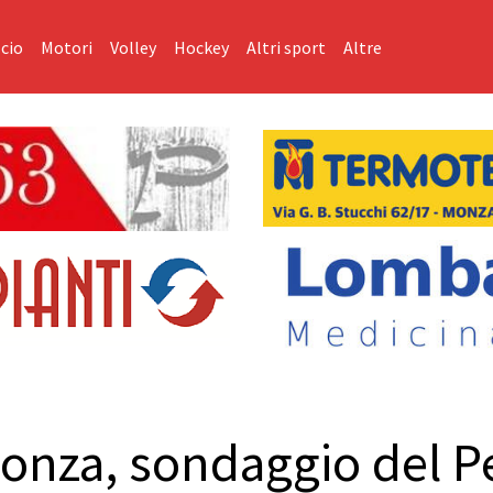
cio
Motori
Volley
Hockey
Altri sport
Altre
onza, sondaggio del Pe