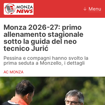
↓
Menu
Monza 2026-27: primo
allenamento stagionale
News
sotto la guida del neo
tecnico Jurić
AC Monza
Pessina e compagni hanno svolto la
Calcio
prima seduta a Monzello, i dettagli
Motori
AC MONZA
Volley
Hockey
Altri sport