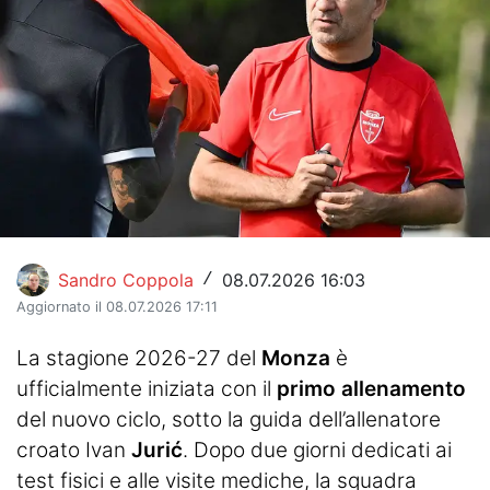
Hockey
Pallanuoto
Pallamano
Altre
News
Turismo
Sandro Coppola
08.07.2026 16:03
/
Aggiornato il 08.07.2026 17:11
Eventi
La stagione 2026-27 del
Monza
è
ufficialmente iniziata con il
primo allenamento
del nuovo ciclo, sotto la guida dell’allenatore
croato Ivan
Jurić
. Dopo due giorni dedicati ai
test fisici e alle visite mediche, la squadra