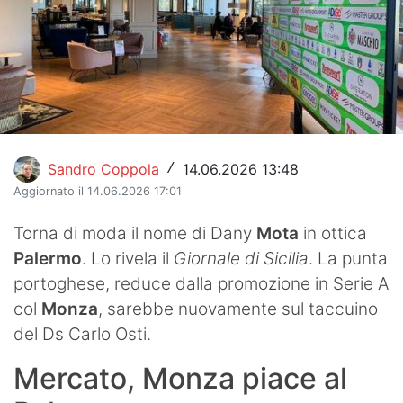
Hockey
Pallanuoto
Pallamano
Altre
Sandro Coppola
14.06.2026 13:48
/
News
Aggiornato il 14.06.2026 17:01
Turismo
Torna di moda il nome di Dany
Mota
in ottica
Palermo
. Lo rivela il
Giornale di Sicilia
. La punta
Eventi
portoghese, reduce dalla promozione in Serie A
col
Monza
, sarebbe nuovamente sul taccuino
del Ds Carlo Osti.
Mercato, Monza piace al