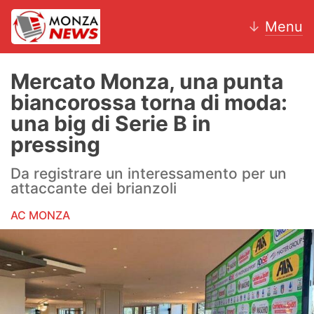
↓
Menu
Mercato Monza, una punta
biancorossa torna di moda:
News
una big di Serie B in
pressing
AC Monza
Da registrare un interessamento per un
Calcio
attaccante dei brianzoli
Motori
AC MONZA
Volley
Hockey
Altri sport