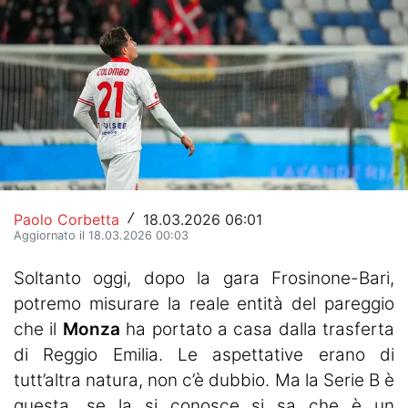
Hockey
Pallanuoto
Pallamano
Altre
News
Paolo Corbetta
18.03.2026 06:01
/
Turismo
Aggiornato il 18.03.2026 00:03
Eventi
Soltanto oggi, dopo la gara Frosinone-Bari,
potremo misurare la reale entità del pareggio
che il
Monza
ha portato a casa dalla trasferta
di Reggio Emilia. Le aspettative erano di
tutt’altra natura, non c’è dubbio. Ma la Serie B è
questa, se la si conosce si sa che è un