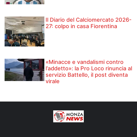
Il Diario del Calciomercato 2026-
27: colpo in casa Fiorentina
«Minacce e vandalismi contro
l’addetto»: la Pro Loco rinuncia al
servizio Battello, il post diventa
virale