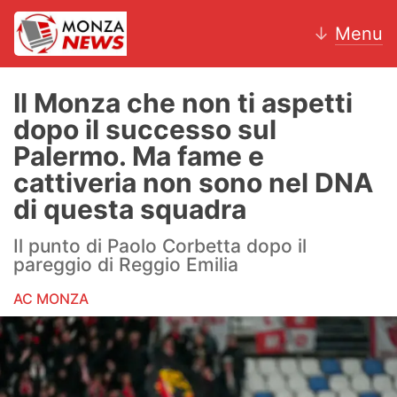
↓
Menu
Il Monza che non ti aspetti
dopo il successo sul
News
Palermo. Ma fame e
cattiveria non sono nel DNA
AC Monza
di questa squadra
Calcio
Il punto di Paolo Corbetta dopo il
pareggio di Reggio Emilia
Motori
AC MONZA
Volley
Hockey
Altri sport