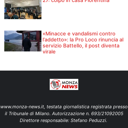
27: colpo in casa Fiorentina
«Minacce e vandalismi contro
l’addetto»: la Pro Loco rinuncia al
servizio Battello, il post diventa
virale
www.monza-news.it, testata giornalistica registrata presso
il Tribunale di Milano. Autorizzazione n. 693/21092005
Direttore responsabile: Stefano Peduzzi.