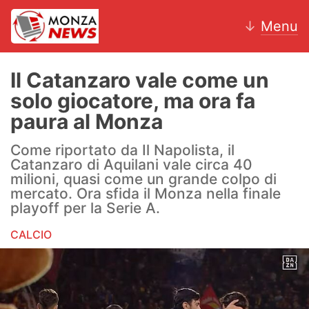
↓
Menu
Il Catanzaro vale come un
solo giocatore, ma ora fa
News
paura al Monza
AC Monza
Come riportato da Il Napolista, il
Catanzaro di Aquilani vale circa 40
Calcio
milioni, quasi come un grande colpo di
mercato. Ora sfida il Monza nella finale
Motori
playoff per la Serie A.
CALCIO
Volley
Hockey
Altri sport