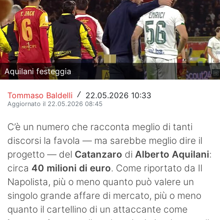
Hockey
Pallanuoto
Pallamano
Aquilani festeggia
Altre
Tommaso Baldelli
22.05.2026 10:33
/
News
Aggiornato il 22.05.2026 08:45
Turismo
C’è un numero che racconta meglio di tanti
discorsi la favola — ma sarebbe meglio dire il
Eventi
progetto — del
Catanzaro
di
Alberto Aquilani
:
circa
40 milioni di euro
. Come riportato da Il
Napolista, più o meno quanto può valere un
singolo grande affare di mercato, più o meno
quanto il cartellino di un attaccante come