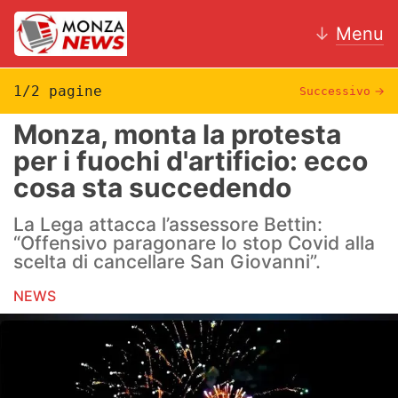
↓
Menu
1/2 pagine
Successivo
→
Monza, monta la protesta
News
per i fuochi d'artificio: ecco
cosa sta succedendo
AC Monza
La Lega attacca l’assessore Bettin:
Calcio
“Offensivo paragonare lo stop Covid alla
scelta di cancellare San Giovanni”.
Motori
NEWS
Volley
Hockey
Altri sport