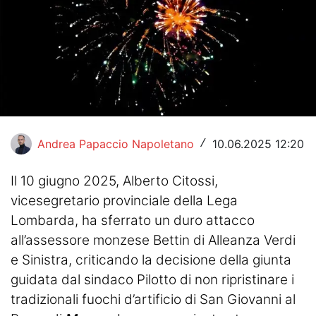
Hockey
Pallanuoto
Pallamano
Altre
News
Andrea Papaccio Napoletano
10.06.2025 12:20
/
Turismo
Il 10 giugno 2025, Alberto Citossi,
vicesegretario provinciale della Lega
Eventi
Lombarda, ha sferrato un duro attacco
all’assessore monzese Bettin di Alleanza Verdi
e Sinistra, criticando la decisione della giunta
guidata dal sindaco Pilotto di non ripristinare i
tradizionali fuochi d’artificio di San Giovanni al