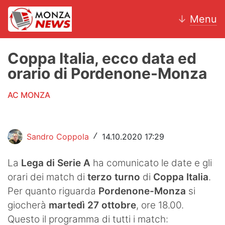
↓
Menu
Coppa Italia, ecco data ed
orario di Pordenone-Monza
News
AC MONZA
AC Monza
Calcio
Sandro Coppola
14.10.2020 17:29
/
Motori
La
Lega di Serie A
ha comunicato le date e gli
Volley
orari dei match di
terzo turno
di
Coppa Italia
.
Per quanto riguarda
Pordenone-Monza
si
Hockey
giocherà
martedì 27 ottobre
, ore 18.00.
Altri sport
Questo il programma di tutti i match: