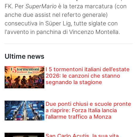
FK. Per
SuperMario
è la terza marcatura (con
Hockey
anche due assist nel referto generale)
Pallanuoto
consecutiva in Süper Lig, tutte siglate con
l'avvento in panchina di Vincenzo Montella.
Pallamano
Altre
Ultime news
News
I 5 tormentoni italiani dell’estate
Turismo
2026: le canzoni che stanno
segnando la stagione
Eventi
Due ponti chiusi e scuole pronte
a riaprire: Forza Italia lancia
l’allarme traffico a Monza
San Carlo Acutis, la sua vita