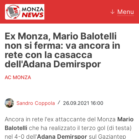
↓
Menu
Ex Monza, Mario Balotelli
non si ferma: va ancora in
News
rete con la casacca
dell'Adana Demirspor
AC Monza
AC MONZA
Calcio
Motori
Sandro Coppola
26.09.2021 16:00
/
Volley
Ancora in rete l'ex attaccante del Monza
Mario
Hockey
Balotelli
che ha realizzato il terzo gol (di testa)
Altri sport
nel 4-0 dell'
Adana Demirspor
sul Gaziantep