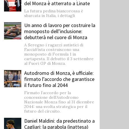
del Monza è atterrato a Linate
La futura pedina biancorossa è
sbarcata in Italia, i dettagli
Un anno di lavoro per costruire la
monoposto dell’inclusione:
debutterà nel cuore di Monza
A Seregno i ragazzi autistici di
FacciaVista costruiscono una
monoposto di Formula 1 in
cartapesta. Il debutto il 3 settembre
al Fuori GP di Monza.
Autodromo di Monza, è ufficiale:
firmato l’accordo che garantisce
il futuro fino al 2044
Firmato l’accordo per la
concessione dell’Autodromo
Nazionale Monza fino al 31 dicembre
2044: una svolta strategica per il
futuro del circuito.
Daniel Maldini: ​da predestinato a
Cagliari: la parabola (inattesa)