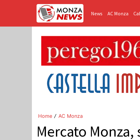
News
AC Monza
Cal
Home
AC Monza
/
Mercato Monza, s