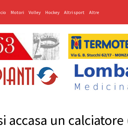
cio
Motori
Volley
Hockey
Altri sport
Altre
i accasa un calciatore 