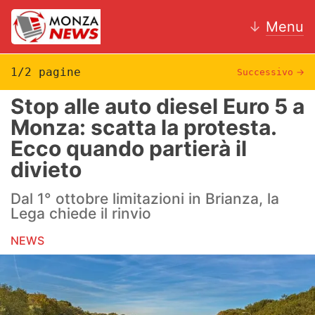
↓
Menu
1/2 pagine
Successivo
→
Stop alle auto diesel Euro 5 a
News
Monza: scatta la protesta.
Ecco quando partierà il
AC Monza
divieto
Calcio
Dal 1° ottobre limitazioni in Brianza, la
Motori
Lega chiede il rinvio
NEWS
Volley
Hockey
Altri sport