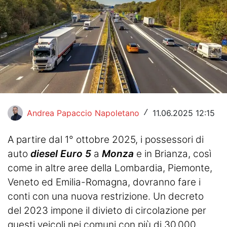
Hockey
Pallanuoto
Pallamano
Altre
News
Andrea Papaccio Napoletano
11.06.2025 12:15
/
Turismo
A partire dal 1° ottobre 2025, i possessori di
Eventi
auto
diesel Euro 5
a
Monza
e in Brianza, così
come in altre aree della Lombardia, Piemonte,
Veneto ed Emilia-Romagna, dovranno fare i
conti con una nuova restrizione. Un decreto
del 2023 impone il divieto di circolazione per
questi veicoli nei comuni con più di 30.000