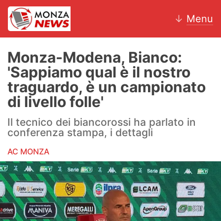
↓
Menu
Monza-Modena, Bianco:
'Sappiamo qual è il nostro
News
traguardo, è un campionato
di livello folle'
AC Monza
Il tecnico dei biancorossi ha parlato in
Calcio
conferenza stampa, i dettagli
Motori
AC MONZA
Volley
Hockey
Altri sport