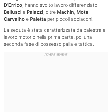
D'Errico
, hanno svolto lavoro differenziato
Hockey
Bellusci
e
Palazzi
, oltre
Machin
,
Mota
Pallanuoto
Carvalho
e
Paletta
per piccoli acciacchi.
Pallamano
La seduta è stata caratterizzata da palestra e
lavoro motorio nella prima parte, poi una
Altre
seconda fase di possesso palla e tattica.
News
Turismo
Eventi