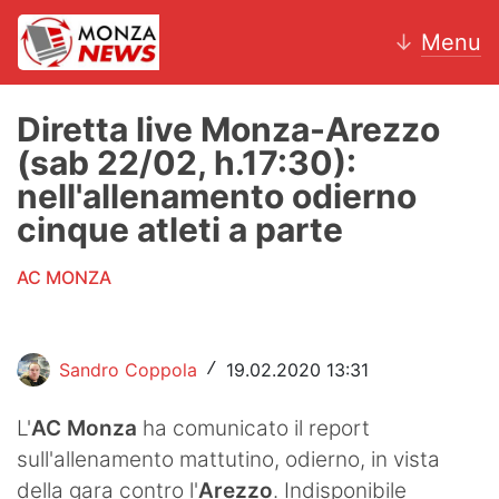
↓
Menu
Diretta live Monza-Arezzo
(sab 22/02, h.17:30):
News
nell'allenamento odierno
cinque atleti a parte
AC Monza
AC MONZA
Calcio
Motori
Sandro Coppola
19.02.2020 13:31
/
Volley
L'
AC Monza
ha comunicato il report
Hockey
sull'allenamento mattutino, odierno, in vista
Altri sport
della gara contro l'
Arezzo
. Indisponibile