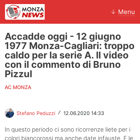
↓
Menu
Accadde oggi - 12 giugno
1977 Monza-Cagliari: troppo
News
caldo per la serie A. Il video
con il commento di Bruno
AC Monza
Pizzul
Calcio
AC MONZA
Motori
Volley
Stefano Peduzzi
12.06.2020 14:33
/
Hockey
In questo periodo ci sono ricorrenze liete per i
Altri sport
colori biancorossi ma anche date infauste. E le