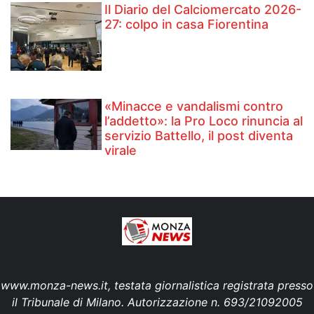
Il Diario del Calciomercato 2026-
27: colpo in casa Fiorentina
«Minacce e vandalismi contro
l’addetto»: la Pro Loco rinuncia al
servizio Battello, il post diventa
virale
www.monza-news.it, testata giornalistica registrata presso
il Tribunale di Milano. Autorizzazione n. 693/21092005