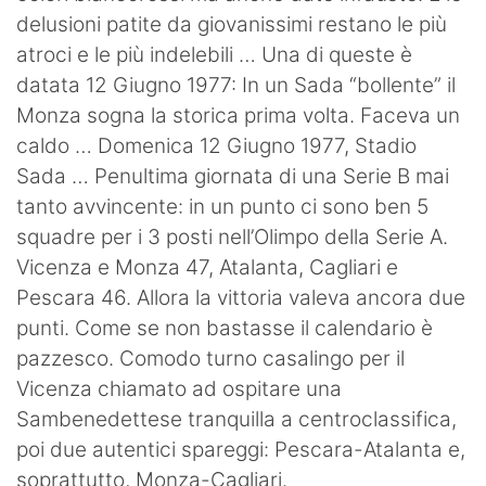
delusioni patite da giovanissimi restano le più
Hockey
atroci e le più indelebili … Una di queste è
Pallanuoto
datata 12 Giugno 1977: In un Sada “bollente” il
Monza sogna la storica prima volta. Faceva un
Pallamano
caldo … Domenica 12 Giugno 1977, Stadio
Altre
Sada … Penultima giornata di una Serie B mai
tanto avvincente: in un punto ci sono ben 5
News
squadre per i 3 posti nell’Olimpo della Serie A.
Vicenza e Monza 47, Atalanta, Cagliari e
Turismo
Pescara 46. Allora la vittoria valeva ancora due
Eventi
punti. Come se non bastasse il calendario è
pazzesco. Comodo turno casalingo per il
Vicenza chiamato ad ospitare una
Sambenedettese tranquilla a centroclassifica,
poi due autentici spareggi: Pescara-Atalanta e,
soprattutto, Monza-Cagliari.