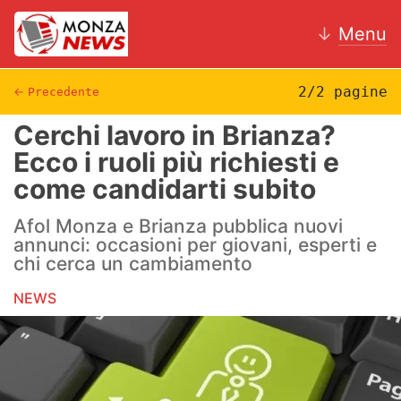
↓
Menu
2/2 pagine
←
Precedente
Cerchi lavoro in Brianza?
News
Ecco i ruoli più richiesti e
come candidarti subito
AC Monza
Afol Monza e Brianza pubblica nuovi
Calcio
annunci: occasioni per giovani, esperti e
chi cerca un cambiamento
Motori
NEWS
Volley
Hockey
Altri sport