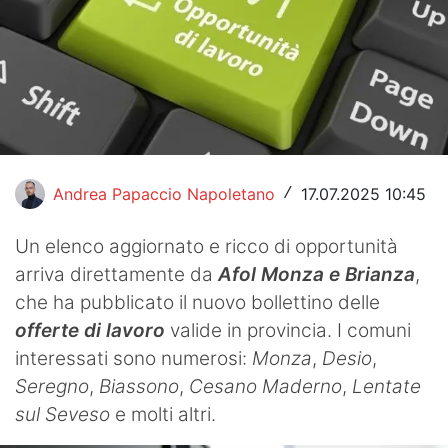
Hockey
Pallanuoto
Pallamano
Altre
Andrea Papaccio Napoletano
17.07.2025 10:45
/
News
Un elenco aggiornato e ricco di opportunità
Turismo
arriva direttamente da
Afol Monza e Brianza
,
Eventi
che ha pubblicato il nuovo bollettino delle
offerte di lavoro
valide in provincia. I comuni
interessati sono numerosi:
Monza
,
Desio
,
Seregno
,
Biassono
,
Cesano Maderno
,
Lentate
sul Seveso
e molti altri.