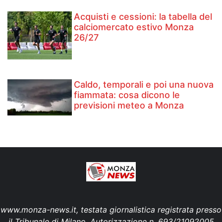
Acquisti e cessioni: la tabella del
calciomercato estivo Monza
26/27
Caldo, temporali e poi una nuova
fiammata: cosa dicono le
previsioni meteo a Monza
www.monza-news.it, testata giornalistica registrata presso
il Tribunale di Milano. Autorizzazione n. 693/21092005