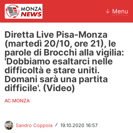
↓
Menu
Diretta Live Pisa-Monza
(martedì 20/10, ore 21), le
News
parole di Brocchi alla vigilia:
'Dobbiamo esaltarci nelle
AC Monza
difficoltà e stare uniti.
Calcio
Domani sarà una partita
difficile'. (Video)
Motori
AC MONZA
Volley
Hockey
Sandro Coppola
19.10.2020 16:57
/
Altri sport