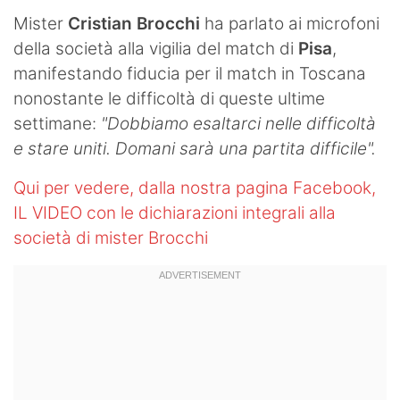
Mister
Cristian Brocchi
ha parlato ai microfoni
Hockey
della società alla vigilia del match di
Pisa
,
Pallanuoto
manifestando fiducia per il match in Toscana
nonostante le difficoltà di queste ultime
Pallamano
settimane:
"Dobbiamo esaltarci nelle difficoltà
Altre
e stare uniti. Domani sarà una partita difficile".
News
Qui per vedere, dalla nostra pagina Facebook,
IL VIDEO con le dichiarazioni integrali alla
Turismo
società di mister Brocchi
Eventi