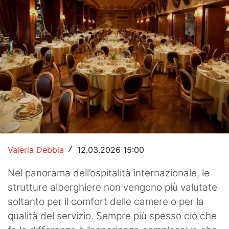
Hockey
Pallanuoto
Pallamano
Altre
News
Turismo
Eventi
Valeria Debbia
12.03.2026 15:00
/
Nel panorama dell’ospitalità internazionale, le
strutture alberghiere non vengono più valutate
soltanto per il comfort delle camere o per la
qualità del servizio. Sempre più spesso ciò che