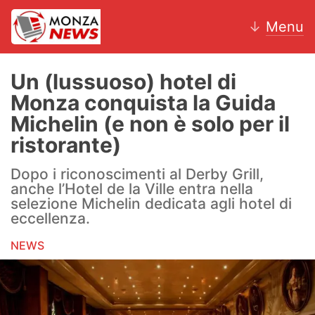
↓
Menu
Un (lussuoso) hotel di
Monza conquista la Guida
News
Michelin (e non è solo per il
ristorante)
AC Monza
Dopo i riconoscimenti al Derby Grill,
Calcio
anche l’Hotel de la Ville entra nella
selezione Michelin dedicata agli hotel di
Motori
eccellenza.
Volley
NEWS
Hockey
Altri sport