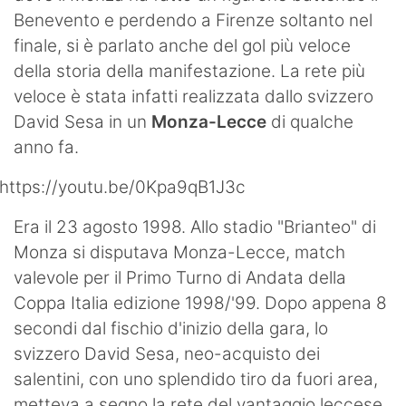
Benevento e perdendo a Firenze soltanto nel
Hockey
finale, si è parlato anche del gol più veloce
Pallanuoto
della storia della manifestazione. La rete più
veloce è stata infatti realizzata dallo svizzero
Pallamano
David Sesa in un
Monza-Lecce
di qualche
Altre
anno fa.
News
https://youtu.be/0Kpa9qB1J3c
Turismo
Era il 23 agosto 1998. Allo stadio "Brianteo" di
Monza si disputava Monza-Lecce, match
Eventi
valevole per il Primo Turno di Andata della
Coppa Italia edizione 1998/'99. Dopo appena 8
secondi dal fischio d'inizio della gara, lo
svizzero David Sesa, neo-acquisto dei
salentini, con uno splendido tiro da fuori area,
metteva a segno la rete del vantaggio leccese,