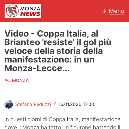
↓
Menu
Video - Coppa Italia, al
Brianteo 'resiste' il gol più
News
veloce della storia della
manifestazione: in un
AC Monza
Monza-Lecce...
Calcio
AC MONZA
Motori
Volley
Stefano Peduzzi
16.01.2020 17:00
/
Hockey
In questi giorni di Coppa Italia, manifestazione
Altri sport
dove il Monza ha fatto un figurone battendo il