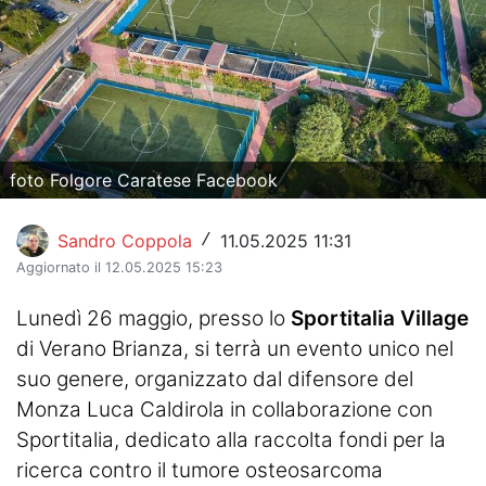
Hockey
Pallanuoto
Pallamano
Altre
foto Folgore Caratese Facebook
News
Sandro Coppola
11.05.2025 11:31
/
Turismo
Aggiornato il 12.05.2025 15:23
Eventi
Lunedì 26 maggio, presso lo
Sportitalia Village
di Verano Brianza, si terrà un evento unico nel
suo genere, organizzato dal difensore del
Monza Luca Caldirola in collaborazione con
Sportitalia, dedicato alla raccolta fondi per la
ricerca contro il tumore osteosarcoma