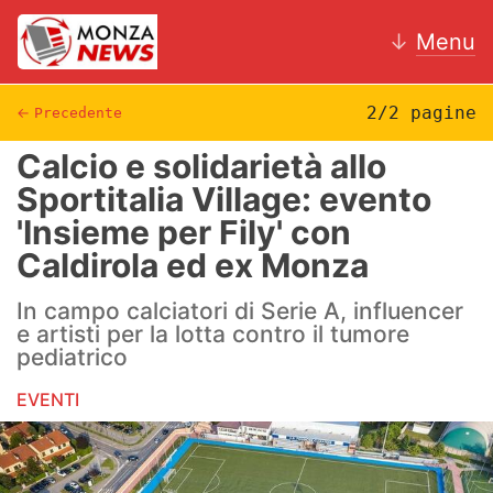
↓
Menu
2/2 pagine
←
Precedente
Calcio e solidarietà allo
News
Sportitalia Village: evento
'Insieme per Fily' con
AC Monza
Caldirola ed ex Monza
Calcio
In campo calciatori di Serie A, influencer
Motori
e artisti per la lotta contro il tumore
pediatrico
Volley
EVENTI
Hockey
Altri sport