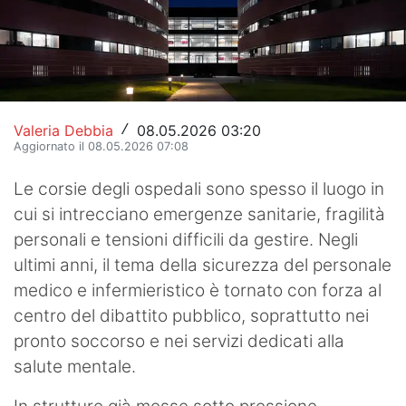
Hockey
Pallanuoto
Pallamano
Valeria Debbia
08.05.2026 03:20
/
Altre
Aggiornato il 08.05.2026 07:08
News
Le corsie degli ospedali sono spesso il luogo in
cui si intrecciano emergenze sanitarie, fragilità
Turismo
personali e tensioni difficili da gestire. Negli
Eventi
ultimi anni, il tema della sicurezza del personale
medico e infermieristico è tornato con forza al
centro del dibattito pubblico, soprattutto nei
pronto soccorso e nei servizi dedicati alla
salute mentale.