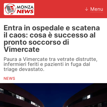
↓
Menu
Entra in ospedale e scatena
il caos: cosa è successo al
News
pronto soccorso di
Vimercate
AC Monza
Paura a Vimercate tra vetrate distrutte,
Calcio
infermieri feriti e pazienti in fuga dal
triage devastato.
Motori
NEWS
Volley
Hockey
Altri sport