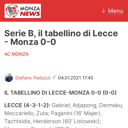
↓
Menu
Serie B, il tabellino di Lecce
- Monza 0-0
News
AC MONZA
AC Monza
Calcio
Stefano Peduzzi
04.01.2021 17:45
/
Motori
IL TABELLINO DI LECCE-MONZA
0-0 (0-0)
Volley
LECCE (4-3-1-2):
Gabriel; Adjapong, Dermaku,
Hockey
Meccariello, Zuta; Paganini (16′ Majer),
Tachtsidis, Henderson (60′ Listowski);
Altri sport