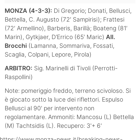
MONZA (4-3-3):
Di Gregorio; Donati, Bellusci,
Bettella, C. Augusto (72′ Sampirisi); Frattesi
(72′ Armellino), Barberis, Barillà; Boateng (81′
Marin), Gytkjaer, D’Errico (65′ Maric)
All.
Brocchi
(Lamanna, Sommariva, Fossati,
Scaglia, Colpani, Lepore, Pirola)
ARBITRO:
Sig. Marinelli di Tivoli (Perrotti-
Raspollini)
Note: pomeriggio freddo, terreno scivoloso. Si
è giocato sotto la luce dei riflettori. Espulso
Bellusci al 90' per intervento non
regolamentare. Ammoniti: Mancosu (L) Bettella
(M) Tachtsidis (L). Recupero: 3'+ 6'
https://www.monza-news.it/breaking-news-