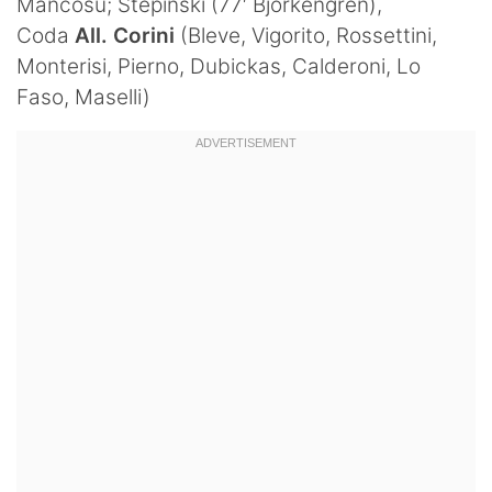
Mancosu; Stepinski (77′ Bjorkengren),
Hockey
Coda
All. Corini
(Bleve, Vigorito, Rossettini,
Monterisi, Pierno, Dubickas, Calderoni, Lo
Pallanuoto
Faso, Maselli)
Pallamano
Altre
News
Turismo
Eventi