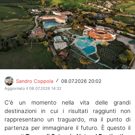
Hockey
Pallanuoto
Pallamano
Altre
News
Turismo
Sandro Coppola
08.07.2026 20:02
/
Eventi
Aggiornato il 08.07.2026 14:32
C'è un momento nella vita delle grandi
destinazioni in cui i risultati raggiunti non
rappresentano un traguardo, ma il punto di
partenza per immaginare il futuro. È questo il