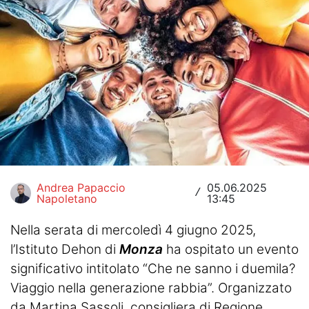
Hockey
Pallanuoto
Pallamano
Altre
News
Turismo
Andrea Papaccio
05.06.2025
/
Napoletano
13:45
Eventi
Nella serata di mercoledì 4 giugno 2025,
l’Istituto Dehon di
Monza
ha ospitato un evento
significativo intitolato “Che ne sanno i duemila?
Viaggio nella generazione rabbia”. Organizzato
da Martina Sassoli, consigliera di Regione