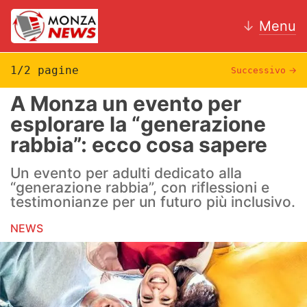
↓
Menu
1/2 pagine
Successivo
→
A Monza un evento per
News
esplorare la “generazione
rabbia”: ecco cosa sapere
AC Monza
Un evento per adulti dedicato alla
Calcio
“generazione rabbia”, con riflessioni e
testimonianze per un futuro più inclusivo.
Motori
NEWS
Volley
Hockey
Altri sport