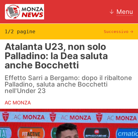
↓
Menu
1/2 pagine
Successivo
→
Atalanta U23, non solo
News
Palladino: la Dea saluta
anche Bocchetti
AC Monza
Effetto Sarri a Bergamo: dopo il ribaltone
Calcio
Palladino, saluta anche Bocchetti
nell'Under 23
Motori
AC MONZA
Volley
Hockey
Altri sport