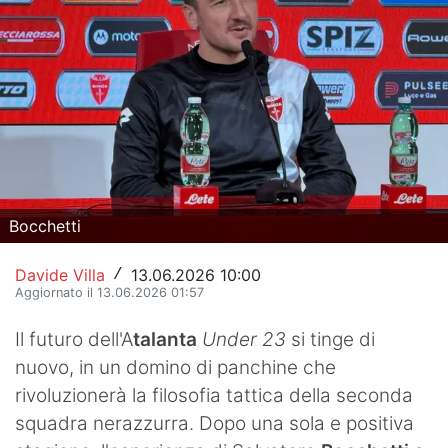
Hockey
Pallanuoto
Pallamano
Altre
News
Bocchetti
Turismo
Davide Villa
13.06.2026 10:00
/
Eventi
Aggiornato il 13.06.2026 01:57
Il futuro dell'A
talanta
Under 23
si tinge di
nuovo, in un domino di panchine che
rivoluzionerà la filosofia tattica della seconda
squadra nerazzurra. Dopo una sola e positiva