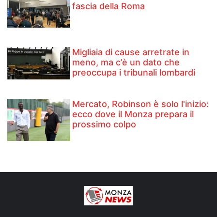
fascia della Roma
Migliaia di cause arretrate in
meno, ma c’è un dato che
preoccupa i tribunali lombardi
Mercato, Robinson è solo l'inizio:
ecco dove il Monza prepara il
prossimo colpo