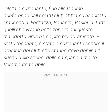
Hockey
"
Nella emozionante, fino alle lacrime,
conference call coi 60 club abbiamo ascoltato
Pallanuoto
i racconti di Fogliazza, Bonacini, Pasini, di tutti
Pallamano
quelli che vivono nelle zone in cui questo
maledetto virus ha colpito più duramente. È
Altre
stato toccante, è stato emozionante sentire il
dramma dei club che stanno dove domina il
News
suono delle sirene, delle campane a morto.
Turismo
Veramente terribile”
.
Eventi