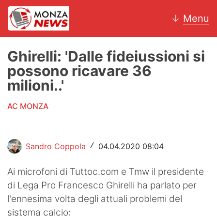
↓
Menu
Ghirelli: 'Dalle fideiussioni si
possono ricavare 36
News
milioni..'
AC Monza
AC MONZA
Calcio
Motori
Sandro Coppola
04.04.2020 08:04
/
Volley
Ai microfoni di Tuttoc.com e Tmw il presidente
di Lega Pro Francesco Ghirelli ha parlato per
Hockey
l'ennesima volta degli attuali problemi del
Altri sport
sistema calcio: