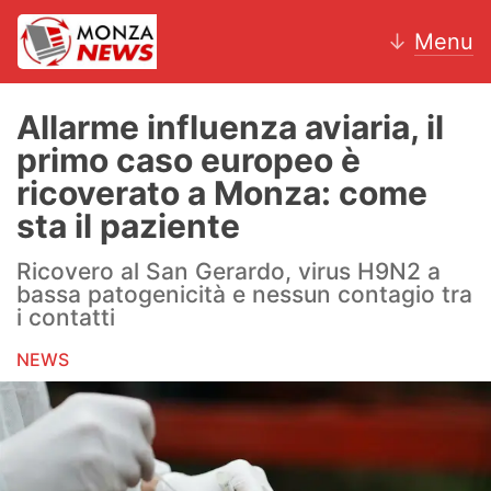
↓
Menu
Allarme influenza aviaria, il
primo caso europeo è
News
ricoverato a Monza: come
sta il paziente
AC Monza
Ricovero al San Gerardo, virus H9N2 a
Calcio
bassa patogenicità e nessun contagio tra
i contatti
Motori
NEWS
Volley
Hockey
Altri sport