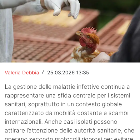
Hockey
Pallanuoto
Pallamano
Altre
News
Valeria Debbia
25.03.2026 13:35
/
Turismo
La gestione delle malattie infettive continua a
Eventi
rappresentare una sfida centrale per i sistemi
sanitari, soprattutto in un contesto globale
caratterizzato da mobilità costante e scambi
internazionali. Anche casi isolati possono
attirare l’attenzione delle autorità sanitarie, che
operano secondo protocolli rigorosi per evitare