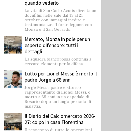
quando vederlo
La vita di San Carlo Acutis diventa un
docufilm: nelle sale dal 15 al 21
ottobre con immagini inedite e
testimonianze. Il forte legame con
Monza e il San Gerardo.
Mercato, Monza in pole per un
esperto difensore: tutti i
dettagli
La squadra biancorossa continua a
cercare elementi per la difesa
Lutto per Lionel Messi: è morto il
padre Jorge a 68 anni
Jorge Messi, padre e storico
rappresentante di Lionel Messi, è
morto a 68 anni in un ospedale di
Rosario dopo un lungo periodo di
malattia.
Il Diario del Calciomercato 2026-
27: colpo in casa Fiorentina
Il resoconto di tutte le operazioni