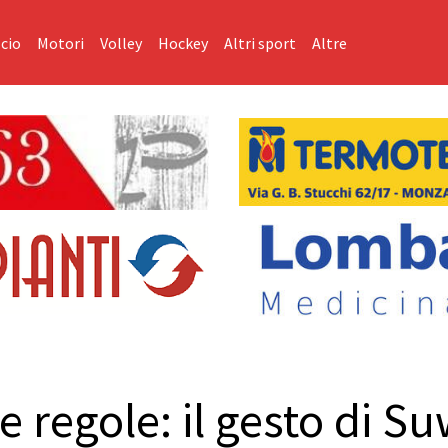
cio
Motori
Volley
Hockey
Altri sport
Altre
e regole: il gesto di 