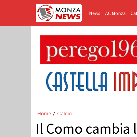
News
AC Monza
Cal
Home
Calcio
/
Il Como cambia l