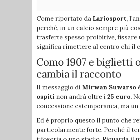
Come riportato da
Lariosport
, l’
perché, in un calcio sempre più co
trasferte spesso proibitive, fissare 
significa rimettere al centro chi il c
Como 1907 e biglietti o
cambia il racconto
Il messaggio di
Mirwan Suwarso
è
ospiti
non andrà oltre i
25 euro
. N
concessione estemporanea, ma un 
Ed è proprio questo il punto che r
particolarmente forte. Perché il te
tifoseria o uno stadio. Riguarda il m