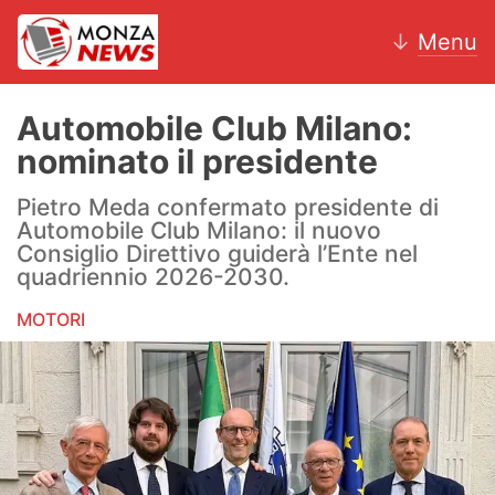
↓
Menu
Automobile Club Milano:
nominato il presidente
News
Pietro Meda confermato presidente di
Automobile Club Milano: il nuovo
AC Monza
Consiglio Direttivo guiderà l’Ente nel
quadriennio 2026-2030.
Calcio
MOTORI
Motori
Volley
Hockey
Altri sport