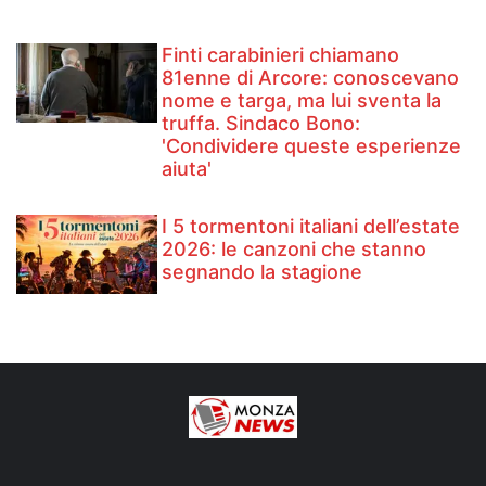
Finti carabinieri chiamano
81enne di Arcore: conoscevano
nome e targa, ma lui sventa la
truffa. Sindaco Bono:
'Condividere queste esperienze
aiuta'
I 5 tormentoni italiani dell’estate
2026: le canzoni che stanno
segnando la stagione