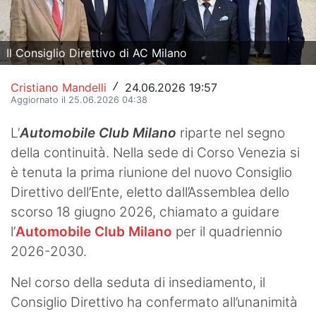
Hockey
Pallanuoto
Il Consiglio Direttivo di AC Milano
Pallamano
Cristiano Mandelli
24.06.2026 19:57
/
Aggiornato il 25.06.2026 04:38
Altre
L’
Automobile Club Milano
riparte nel segno
News
della continuità. Nella sede di Corso Venezia si
è tenuta la prima riunione del nuovo Consiglio
Turismo
Direttivo dell’Ente, eletto dall’Assemblea dello
Eventi
scorso 18 giugno 2026, chiamato a guidare
l’
Automobile Club Milano
per il quadriennio
2026-2030.
Nel corso della seduta di insediamento, il
Consiglio Direttivo ha confermato all’unanimità