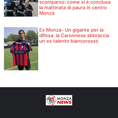
scomparso: come si è conclusa
la mattinata di paura in centro
Monza
Ex Monza- Un gigante per la
difesa: la Caronnese abbraccia
un ex talento biancorosso