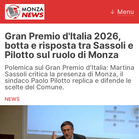
↓
Menu
Gran Premio d'Italia 2026,
botta e risposta tra Sassoli e
News
Pilotto sul ruolo di Monza
AC Monza
Polemica sul Gran Premio d'Italia: Martina
Sassoli critica la presenza di Monza, il
Calcio
sindaco Paolo Pilotto replica e difende le
scelte del Comune.
Motori
NEWS
Volley
Hockey
Altri sport