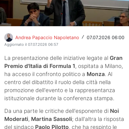
Hockey
Pallanuoto
Pallamano
Andrea Papaccio Napoletano
07.07.2026 06:00
/
Aggiornato il 07.07.2026 06:57
Altre
La presentazione delle iniziative legate al
Gran
News
Premio d'Italia di Formula 1
, ospitata a Milano,
Turismo
ha acceso il confronto politico a
Monza
. Al
centro del dibattito il ruolo della città nella
Eventi
promozione dell'evento e la rappresentanza
istituzionale durante la conferenza stampa.
Da una parte le critiche dell'esponente di
Noi
Moderati
,
Martina Sassoli
; dall'altra la risposta
del sindaco
Paolo Pilotto
, che ha respinto le