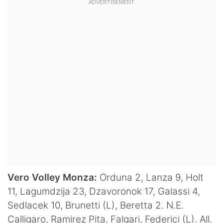
Hockey
Pallanuoto
Pallamano
Altre
News
Turismo
Eventi
Vero Volley Monza:
Orduna 2, Lanza 9, Holt
11, Lagumdzija 23, Dzavoronok 17, Galassi 4,
Sedlacek 10, Brunetti (L), Beretta 2. N.E.
Calligaro, Ramirez Pita, Falgari, Federici (L). All.