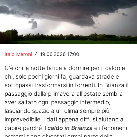
Hockey
Pallanuoto
Pallamano
Altre
Italo Meroni
19.06.2026 17:00
/
News
C'è chi la notte fatica a dormire per il caldo e
Turismo
chi, solo pochi giorni fa, guardava strade e
sottopassi trasformarsi in torrenti. In Brianza il
Eventi
passaggio dalla primavera all'estate sembra
aver saltato ogni passaggio intermedio,
lasciando spazio a un clima sempre più
imprevedibile. I dati appena diffusi aiutano a
capire perché il
caldo in Brianza
e i fenomeni
estremi siano diventati ormai parte della