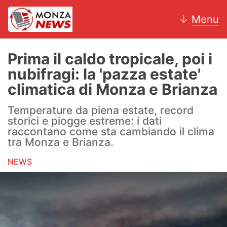
↓
Menu
Prima il caldo tropicale, poi i
nubifragi: la 'pazza estate'
News
climatica di Monza e Brianza
AC Monza
Temperature da piena estate, record
storici e piogge estreme: i dati
Calcio
raccontano come sta cambiando il clima
tra Monza e Brianza.
Motori
NEWS
Volley
Hockey
Altri sport