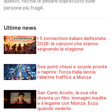
questo, rischia di pesare soprattutto sulle
persone più fragili.
Ultime news
I 5 tormentoni italiani dell’estate
2026: le canzoni che stanno
segnando la stagione
Due ponti chiusi e scuole pronte
a riaprire: Forza Italia lancia
l’allarme traffico a Monza
San Carlo Acutis, la sua vita
diventa un film: immagini inedite
e il legame con Monza. Ecco
quando vederlo