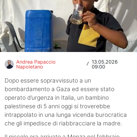
Hockey
Pallanuoto
Pallamano
Altre
News
Andrea Papaccio
13.05.2026
/
Napoletano
09:00
Turismo
Dopo essere sopravvissuto a un
Eventi
bombardamento a Gaza ed essere stato
operato d’urgenza in Italia, un bambino
palestinese di 5 anni oggi si troverebbe
intrappolato in una lunga vicenda burocratica
che gli impedisce di riabbracciare la madre.
Il piccolo era arrivato a Monza nel febbraio