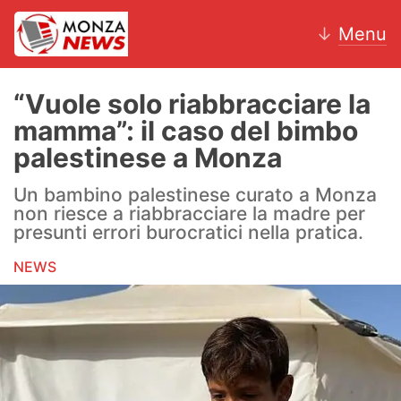
↓
Menu
“Vuole solo riabbracciare la
mamma”: il caso del bimbo
News
palestinese a Monza
AC Monza
Un bambino palestinese curato a Monza
non riesce a riabbracciare la madre per
Calcio
presunti errori burocratici nella pratica.
NEWS
Motori
Volley
Hockey
Altri sport