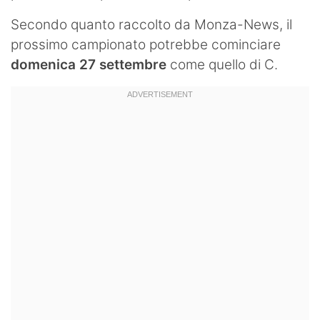
Hockey
Secondo quanto raccolto da Monza-News, il
prossimo campionato potrebbe cominciare
Pallanuoto
domenica 27 settembre
come quello di C.
Pallamano
Altre
News
Turismo
Eventi