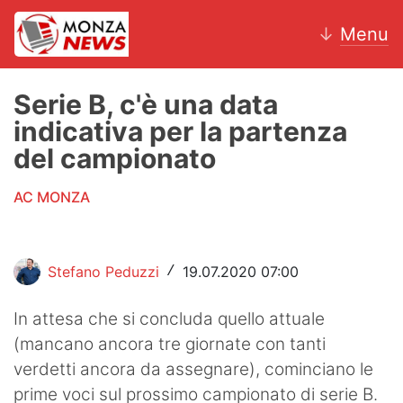
↓
Menu
Serie B, c'è una data
indicativa per la partenza
News
del campionato
AC Monza
AC MONZA
Calcio
Motori
Stefano Peduzzi
19.07.2020 07:00
/
Volley
In attesa che si concluda quello attuale
(mancano ancora tre giornate con tanti
Hockey
verdetti ancora da assegnare), cominciano le
Altri sport
prime voci sul prossimo campionato di serie B.