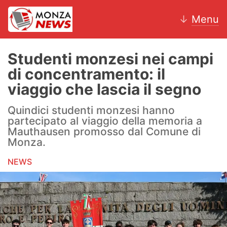
↓
Menu
Studenti monzesi nei campi
di concentramento: il
News
viaggio che lascia il segno
AC Monza
Quindici studenti monzesi hanno
partecipato al viaggio della memoria a
Calcio
Mauthausen promosso dal Comune di
Monza.
Motori
NEWS
Volley
Hockey
Altri sport