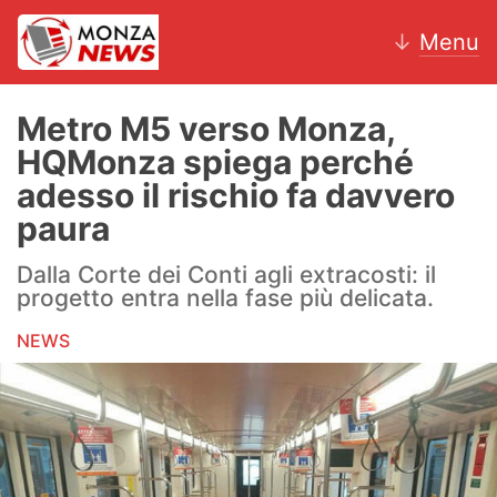
↓
Menu
Metro M5 verso Monza,
HQMonza spiega perché
News
adesso il rischio fa davvero
paura
AC Monza
Dalla Corte dei Conti agli extracosti: il
Calcio
progetto entra nella fase più delicata.
Motori
NEWS
Volley
Hockey
Altri sport