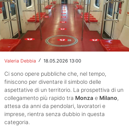
Hockey
Pallanuoto
Pallamano
Altre
News
Valeria Debbia
18.05.2026 13:00
/
Turismo
Ci sono opere pubbliche che, nel tempo,
finiscono per diventare il simbolo delle
Eventi
aspettative di un territorio. La prospettiva di un
collegamento più rapido tra
Monza
e
Milano
,
attesa da anni da pendolari, lavoratori e
imprese, rientra senza dubbio in questa
categoria.