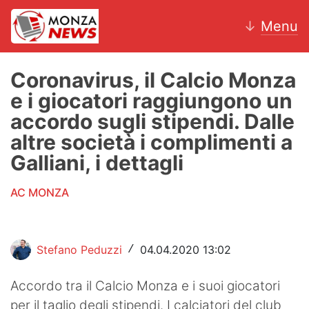
↓
Menu
Coronavirus, il Calcio Monza
e i giocatori raggiungono un
News
accordo sugli stipendi. Dalle
altre società i complimenti a
AC Monza
Galliani, i dettagli
Calcio
AC MONZA
Motori
Volley
Stefano Peduzzi
04.04.2020 13:02
/
Hockey
Accordo tra il Calcio Monza e i suoi giocatori
Altri sport
per il taglio degli stipendi. I calciatori del club