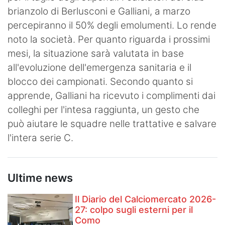
brianzolo di Berlusconi e Galliani, a marzo
Hockey
percepiranno il 50% degli emolumenti. Lo rende
Pallanuoto
noto la società. Per quanto riguarda i prossimi
mesi, la situazione sarà valutata in base
Pallamano
all'evoluzione dell'emergenza sanitaria e il
Altre
blocco dei campionati. Secondo quanto si
apprende, Galliani ha ricevuto i complimenti dai
News
colleghi per l'intesa raggiunta, un gesto che
può aiutare le squadre nelle trattative e salvare
Turismo
l'intera serie C.
Eventi
Ultime news
Il Diario del Calciomercato 2026-
27: colpo sugli esterni per il
Como