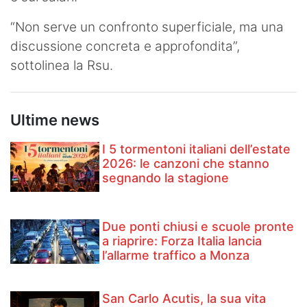
“Non serve un confronto superficiale, ma una
discussione concreta e approfondita”,
sottolinea la Rsu.
Ultime news
I 5 tormentoni italiani dell’estate
2026: le canzoni che stanno
segnando la stagione
Due ponti chiusi e scuole pronte
a riaprire: Forza Italia lancia
l’allarme traffico a Monza
San Carlo Acutis, la sua vita