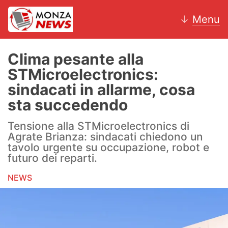
↓
Menu
Clima pesante alla
STMicroelectronics:
News
sindacati in allarme, cosa
sta succedendo
AC Monza
Tensione alla STMicroelectronics di
Calcio
Agrate Brianza: sindacati chiedono un
tavolo urgente su occupazione, robot e
Motori
futuro dei reparti.
Volley
NEWS
Hockey
Altri sport