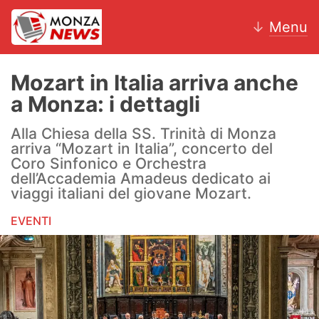
↓
Menu
Mozart in Italia arriva anche
a Monza: i dettagli
News
Alla Chiesa della SS. Trinità di Monza
arriva “Mozart in Italia”, concerto del
AC Monza
Coro Sinfonico e Orchestra
dell’Accademia Amadeus dedicato ai
Calcio
viaggi italiani del giovane Mozart.
Motori
EVENTI
Volley
Hockey
Altri sport