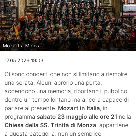
Hockey
Pallanuoto
Pallamano
Mozart a Monza
Altre
17.05.2026 19:03
News
Ci sono concerti che non si limitano a riempire
Turismo
una serata. Alcuni aprono una porta,
Eventi
accendono una memoria, riportano il pubblico
dentro un tempo lontano ma ancora capace di
parlare al presente.
Mozart in Italia
, in
programma
sabato 23 maggio alle ore 21
nella
Chiesa della SS. Trinità di Monza
, appartiene
a questa categoria: non un semplice