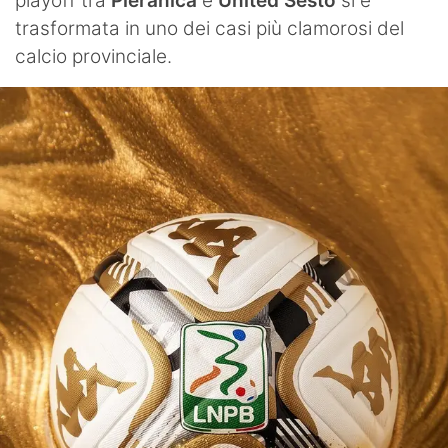
playoff tra
Pieranica
e
United Sesto
si è
trasformata in uno dei casi più clamorosi del
calcio provinciale.