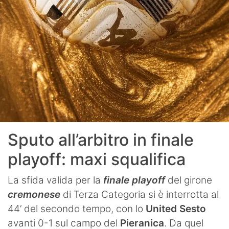
Sputo all’arbitro in finale
playoff: maxi squalifica
La sfida valida per la
finale playoff
del girone
cremonese
di Terza Categoria si è interrotta al
44’ del secondo tempo, con lo
United Sesto
avanti 0-1 sul campo del
Pieranica
. Da quel