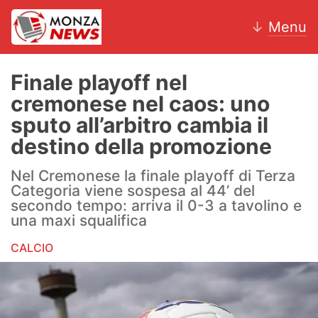
↓
Menu
Finale playoff nel
cremonese nel caos: uno
News
sputo all’arbitro cambia il
destino della promozione
AC Monza
Nel Cremonese la finale playoff di Terza
Calcio
Categoria viene sospesa al 44’ del
secondo tempo: arriva il 0-3 a tavolino e
Motori
una maxi squalifica
Volley
CALCIO
Hockey
Altri sport