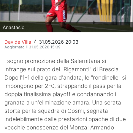
Hockey
Pallanuoto
Anastasio
Pallamano
Davide Villa
31.05.2026 20:03
/
Altre
Aggiornato il 31.05.2026 15:39
News
l sogno promozione della Salernitana si
infrange sul prato del "Rigamonti" di Brescia.
Turismo
Dopo l'1-1 della gara d'andata, le "rondinelle" si
impongono per 2-0, strappando il pass per la
Eventi
doppia finalissima playoff e condannando i
granata a un'eliminazione amara. Una serata
storta per la squadra di Cosmi, segnata
indelebilmente dalle prestazioni opache di due
vecchie conoscenze del Monza: Armando