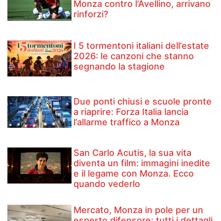
Monza contro l’Avellino, arrivano
rinforzi?
I 5 tormentoni italiani dell’estate
2026: le canzoni che stanno
segnando la stagione
Due ponti chiusi e scuole pronte
a riaprire: Forza Italia lancia
l’allarme traffico a Monza
San Carlo Acutis, la sua vita
diventa un film: immagini inedite
e il legame con Monza. Ecco
quando vederlo
Mercato, Monza in pole per un
esperto difensore: tutti i dettagli