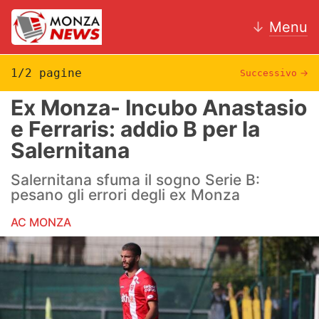
↓
Menu
1/2 pagine
Successivo
→
Ex Monza- Incubo Anastasio
News
e Ferraris: addio B per la
Salernitana
AC Monza
Salernitana sfuma il sogno Serie B:
Calcio
pesano gli errori degli ex Monza
Motori
AC MONZA
Volley
Hockey
Altri sport