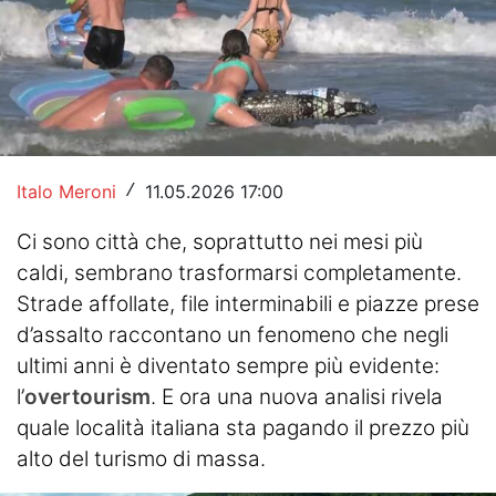
Hockey
Pallanuoto
Pallamano
Altre
Italo Meroni
11.05.2026 17:00
/
News
Ci sono città che, soprattutto nei mesi più
caldi, sembrano trasformarsi completamente.
Turismo
Strade affollate, file interminabili e piazze prese
Eventi
d’assalto raccontano un fenomeno che negli
ultimi anni è diventato sempre più evidente:
l’
overtourism
. E ora una nuova analisi rivela
quale località italiana sta pagando il prezzo più
alto del turismo di massa.