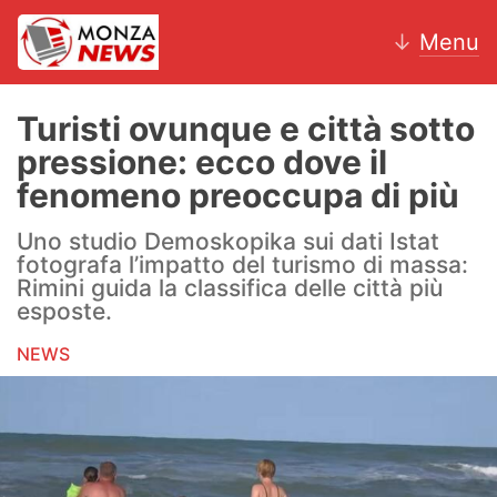
↓
Menu
Turisti ovunque e città sotto
pressione: ecco dove il
News
fenomeno preoccupa di più
AC Monza
Uno studio Demoskopika sui dati Istat
fotografa l’impatto del turismo di massa:
Calcio
Rimini guida la classifica delle città più
esposte.
Motori
NEWS
Volley
Hockey
Altri sport