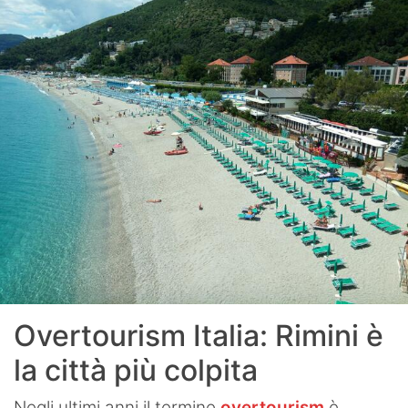
Overtourism Italia: Rimini è
la città più colpita
Negli ultimi anni il termine
overtourism
è