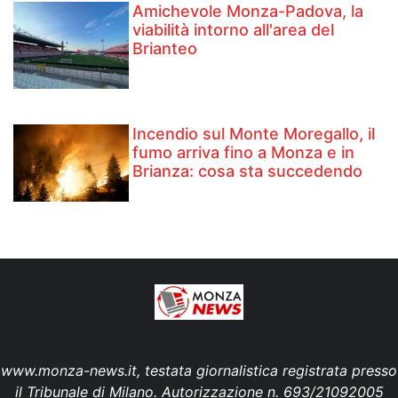
Amichevole Monza-Padova, la
viabilità intorno all'area del
Brianteo
Incendio sul Monte Moregallo, il
fumo arriva fino a Monza e in
Brianza: cosa sta succedendo
www.monza-news.it, testata giornalistica registrata presso
il Tribunale di Milano. Autorizzazione n. 693/21092005