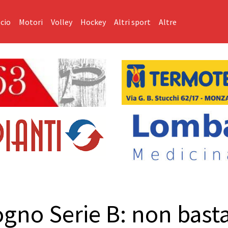
cio
Motori
Volley
Hockey
Altri sport
Altre
ogno Serie B: non basta