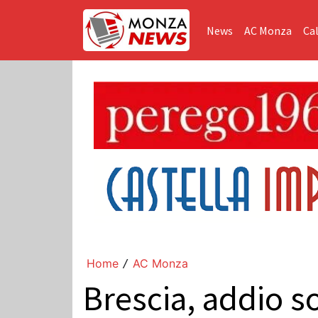
News
AC Monza
Cal
Home
AC Monza
/
Brescia, addio s