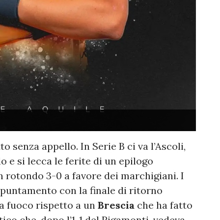
to senza appello. In Serie B ci va l’Ascoli,
lo e si lecca le ferite di un epilogo
 rotondo 3-0 a favore dei marchigiani. I
ppuntamento con la finale di ritorno
 a fuoco rispetto a un
Brescia
che ha fatto
co che, dopo l’1-1 del Rigamonti, vedeva