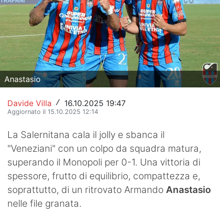
Hockey
Pallanuoto
Pallamano
Altre
Anastasio
News
Davide Villa
16.10.2025 19:47
/
Aggiornato il 15.10.2025 12:14
Turismo
La Salernitana cala il jolly e sbanca il
Eventi
"Veneziani" con un colpo da squadra matura,
superando il Monopoli per 0-1. Una vittoria di
spessore, frutto di equilibrio, compattezza e,
soprattutto, di un ritrovato Armando
Anastasio
nelle file granata.