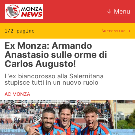
↓
Menu
1/2 pagine
Successivo
→
Ex Monza: Armando
News
Anastasio sulle orme di
Carlos Augusto!
AC Monza
L'ex biancorosso alla Salernitana
Calcio
stupisce tutti in un nuovo ruolo
Motori
AC MONZA
Volley
Hockey
Altri sport