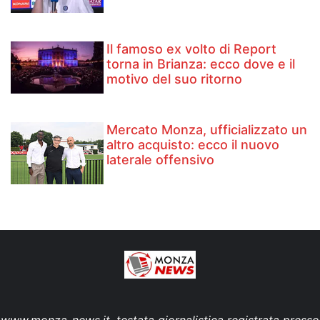
Il famoso ex volto di Report
torna in Brianza: ecco dove e il
motivo del suo ritorno
Mercato Monza, ufficializzato un
altro acquisto: ecco il nuovo
laterale offensivo
www.monza-news.it, testata giornalistica registrata presso