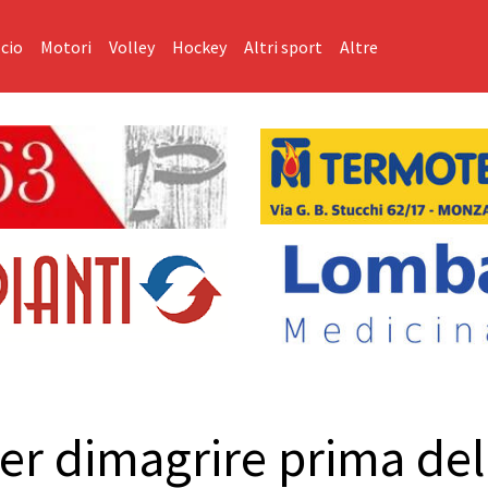
cio
Motori
Volley
Hockey
Altri sport
Altre
er dimagrire prima del