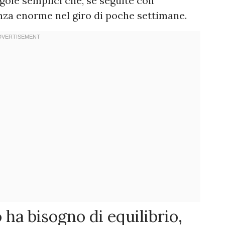
gole semplici che, se seguite con
nza enorme nel giro di poche settimane.
o ha bisogno di equilibrio,