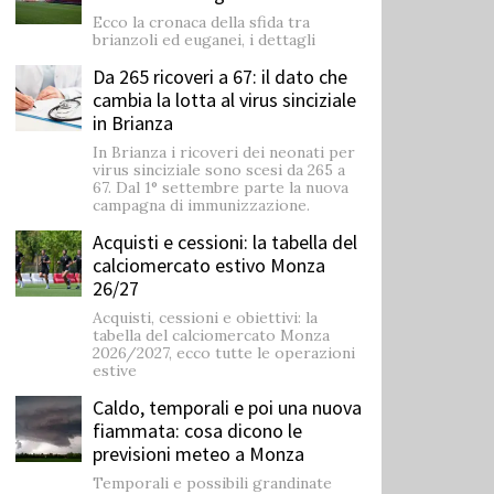
Ecco la cronaca della sfida tra
brianzoli ed euganei, i dettagli
Da 265 ricoveri a 67: il dato che
cambia la lotta al virus sinciziale
in Brianza
In Brianza i ricoveri dei neonati per
virus sinciziale sono scesi da 265 a
67. Dal 1° settembre parte la nuova
campagna di immunizzazione.
Acquisti e cessioni: la tabella del
calciomercato estivo Monza
26/27
Acquisti, cessioni e obiettivi: la
tabella del calciomercato Monza
2026/2027, ecco tutte le operazioni
estive
Caldo, temporali e poi una nuova
fiammata: cosa dicono le
previsioni meteo a Monza
Temporali e possibili grandinate