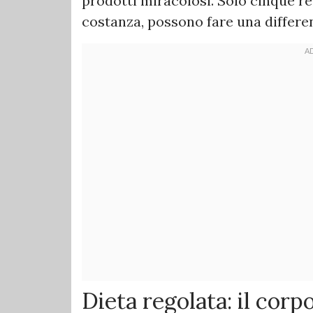
prodotti miracolosi. Solo cinque re
costanza, possono fare una differe
Dieta regolata: il corp