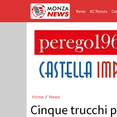
News
AC Monza
Cal
Home
News
/
Cinque trucchi p