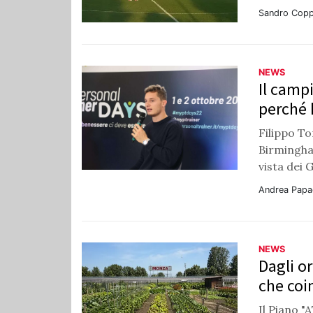
Sandro Copp
NEWS
Il camp
perché
Filippo To
Birmingha
vista dei 
Andrea Papa
NEWS
Dagli o
che coi
Il Piano "