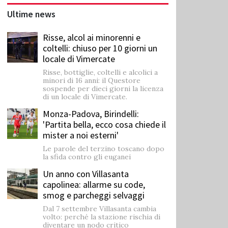
Ultime news
Risse, alcol ai minorenni e
coltelli: chiuso per 10 giorni un
locale di Vimercate
Risse, bottiglie, coltelli e alcolici a
minori di 16 anni: il Questore
sospende per dieci giorni la licenza
di un locale di Vimercate.
Monza-Padova, Birindelli:
'Partita bella, ecco cosa chiede il
mister a noi esterni'
Le parole del terzino toscano dopo
la sfida contro gli euganei
Un anno con Villasanta
capolinea: allarme su code,
smog e parcheggi selvaggi
Dal 7 settembre Villasanta cambia
volto: perché la stazione rischia di
diventare un nodo critico