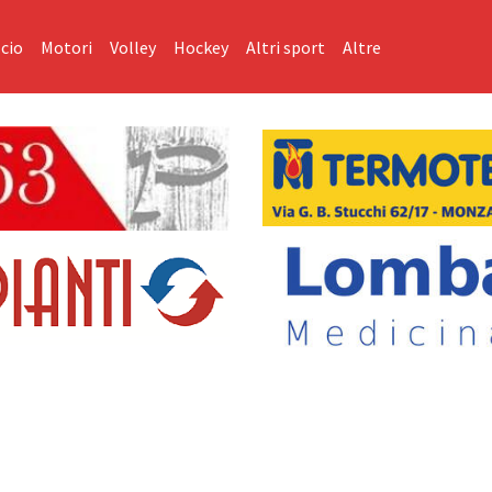
cio
Motori
Volley
Hockey
Altri sport
Altre