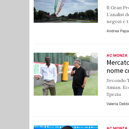
Il Gran Pr
L’analisi d
negozi e t
Andrea Papa
AC MONZA
Mercato
nome co
Secondo T
Amian. Ecc
Spezia
Valeria Debb
AC MONZA