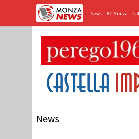
News
AC Monza
Cal
News