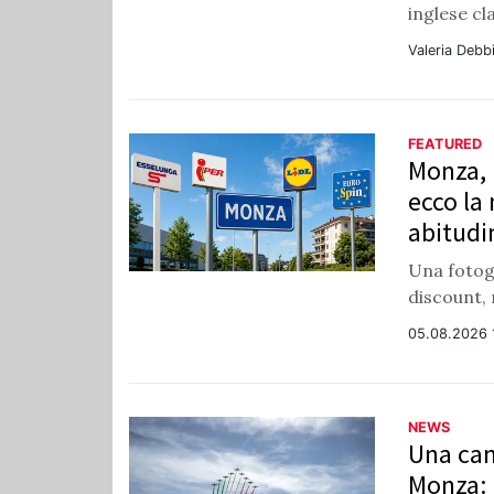
inglese cl
Valeria Debb
FEATURED
Monza, 
ecco la
abitudin
Una fotog
discount, 
05.08.2026 
NEWS
Una cam
Monza: 