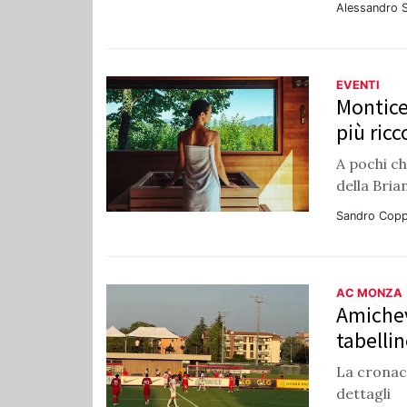
Alessandro S
EVENTI
Montice
più ric
A pochi c
della Bria
Sandro Copp
AC MONZA
Amichev
tabellin
La cronaca
dettagli