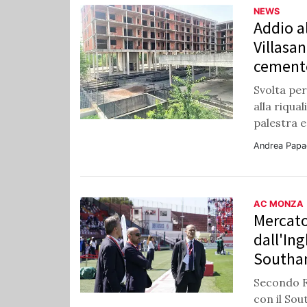
NEWS
Addio a
Villasan
cement
Svolta per
alla riqua
palestra e
Andrea Papa
AC MONZA
Mercato
dall'Ing
Southa
Secondo F
con il So