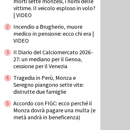
morti sette monzesi, i nomi delle
vittime. Il veicolo esploso in volo?
| VIDEO
Incendio a Brugherio, muore
2
medico in pensione: ecco chi era |
VIDEO
Il Diario del Calciomercato 2026-
3
27: un mediano per il Genoa,
cessione per il Venezia
Tragedia in Perù, Monza e
4
Seregno piangono sette vite:
distrutte due famiglie
Accordo con FIGC: ecco perché il
5
Monza dovrà pagare una multa (e
metà andrà in beneficenza)