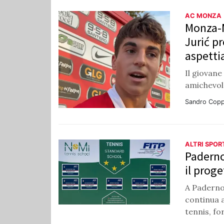
AC MONZA
Monza-M
Jurić p
aspetti
Il giovane
amichevole
Sandro Copp
ALTRI SPOR
Paderno
il prog
A Paderno
continua 
tennis, fo